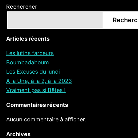
Rechercher
Recherc
Articles récents
Les lutins farceurs
Boumbadaboum
Les Excuses du lundi
A la Une, à la 2, à la 2023
Vraiment pas si Bêtes !
Commentaires récents
Aucun commentaire à afficher.
Archives